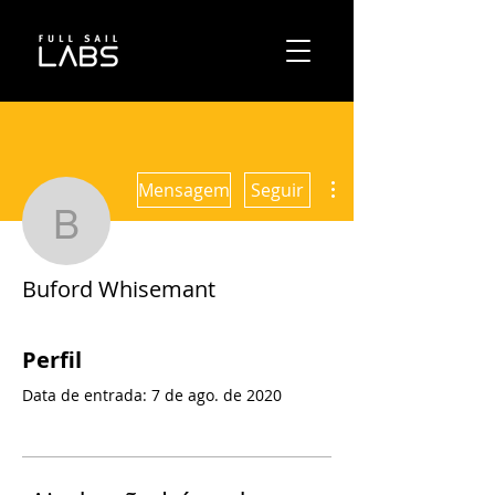
Mais ações
Mensagem
Seguir
Buford Whisemant
Buford Whisemant
Perfil
Data de entrada: 7 de ago. de 2020