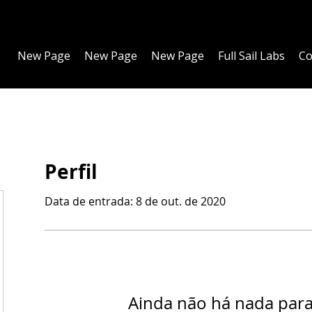
New Page
New Page
New Page
Full Sail Labs
Co
Perfil
Data de entrada: 8 de out. de 2020
Ainda não há nada par