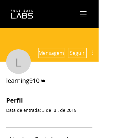
Mais ações
Mensagem
Seguir
learning910
Administrador
learning910
Perfil
Data de entrada: 3 de jul. de 2019