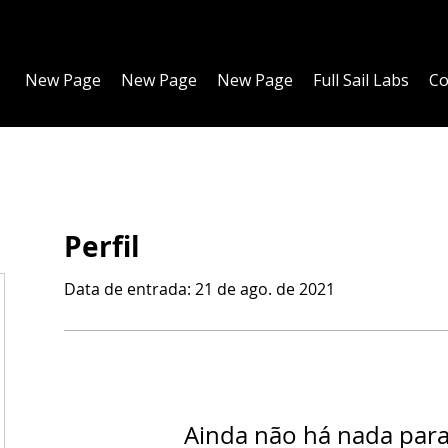
New Page
New Page
New Page
Full Sail Labs
Co
Perfil
Data de entrada: 21 de ago. de 2021
Ainda não há nada par